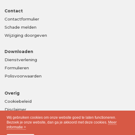
Contact
Contactformulier
Schade melden
Wijziging doorgeven
Downloaden
Dienstverlening
Formulieren
Polisvoorwaarden
Overig
Cookiebeleid
Disclaimer
Privacy
Wij gebruiken cookies om onze website goed te laten functioneren.
Bezoek je onze website, dan ga je akkoord met deze cookies.
Meer
informatie >