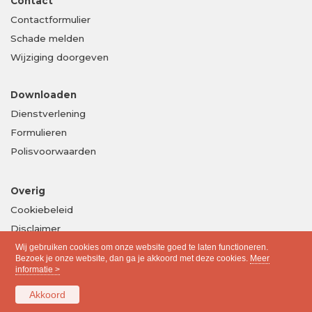
Contact
Contactformulier
Schade melden
Wijziging doorgeven
Downloaden
Dienstverlening
Formulieren
Polisvoorwaarden
Overig
Cookiebeleid
Disclaimer
Privacy
Wij gebruiken cookies om onze website goed te laten functioneren.
Bezoek je onze website, dan ga je akkoord met deze cookies.
Meer
informatie >
Akkoord