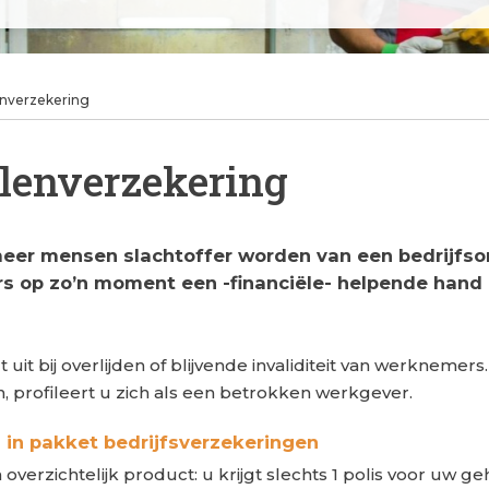
enverzekering
llenverzekering
l meer mensen slachtoffer worden van een bedrijfs
 op zo’n moment een -financiële- helpende hand b
uit bij overlijden of blijvende invaliditeit van werknemer
profileert u zich als een betrokken werkgever.
 in pakket bedrijfsverzekeringen
verzichtelijk product: u krijgt slechts 1 polis voor uw geh