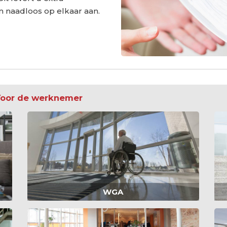
en naadloos op elkaar aan.
 Voor de werknemer
WGA