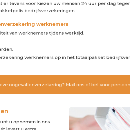
nt er tevens voor kiezen uw mensen 24 uur per dag tegen 
pakketpolis bedrijfsverzekeringen.
lenverzekering werknemers
iditeit van werknemers tijdens werktijd.
arden.
rzekering werknemers op in het totaalpakket bedrijfsver
eve ongevallenverzekering? Mail ons of bel voor persoonl
gen
kunt u opnemen in ons
it levert u extra