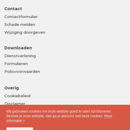
Contact
Contactformulier
Schade melden
Wijziging doorgeven
Downloaden
Dienstverlening
Formulieren
Polisvoorwaarden
Overig
Cookiebeleid
Disclaimer
Privacy
Wij gebruiken cookies om onze website goed te laten functioneren.
Bezoek je onze website, dan ga je akkoord met deze cookies.
Meer
informatie >