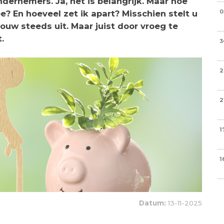
dernemers. Ja, het is belangrijk. Maar hoe
? En hoeveel zet ik apart? Misschien stelt u
0
w steeds uit. Maar juist door vroeg te
.
3
2
2
1
1
Datum:
13-11-2025