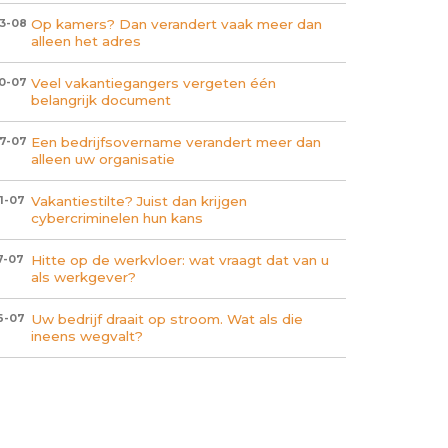
Op kamers? Dan verandert vaak meer dan
3-08
alleen het adres
Veel vakantiegangers vergeten één
0-07
belangrijk document
Een bedrijfsovername verandert meer dan
7-07
alleen uw organisatie
Vakantiestilte? Juist dan krijgen
1-07
cybercriminelen hun kans
Hitte op de werkvloer: wat vraagt dat van u
7-07
als werkgever?
Uw bedrijf draait op stroom. Wat als die
6-07
ineens wegvalt?