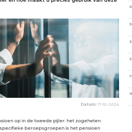
weer en hoe maakt u precies gebruik van deze
0
3
2
2
1
1
Datum:
17-10-2024
en op in de tweede pijler: het zogeheten
 specifieke beroepsgroepen is het pensioen