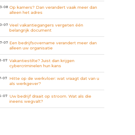
Op kamers? Dan verandert vaak meer dan
3-08
alleen het adres
Veel vakantiegangers vergeten één
0-07
belangrijk document
Een bedrijfsovername verandert meer dan
7-07
alleen uw organisatie
Vakantiestilte? Juist dan krijgen
1-07
cybercriminelen hun kans
Hitte op de werkvloer: wat vraagt dat van u
7-07
als werkgever?
Uw bedrijf draait op stroom. Wat als die
6-07
ineens wegvalt?