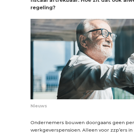
fiscaal aftrekbaar. Hoe zit dat ook al
regeling?
Nieuws
Ondernemers bouwen doorgaans geen pensio
werkgeverspensioen. Alleen voor zzp’ers in