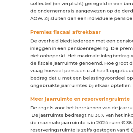
collectief (en verplicht) geregeld in een b
de ondernemers is aangewezen op de derde p
AOW. Zij sluiten dan een individuele pensioen
Premies fiscaal aftrekbaar
De overheid biedt iedereen met een pensioe
inleggen in een pensioenregeling. Die premie 
niet onbeperkt. Het maximale inlegbedrag w
de fiscale jaarruimte genoemd. Hoe groot di
vraag hoeveel pensioen u al heeft opgebou
bedrag dat u met een belastingvoordeel op
ongebruikte jaarruimtes bij elkaar optellen:
Meer jaarruimte en reserveringruimte
De regels voor het berekenen van de jaarrui
De jaarruimte bedraagt nu 30% van het in
de maximale jaarruimte is in 2024 ruim € 36.
reserveringsruimte is zelfs gestegen van € 8.