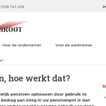
0318 743 428
O
Voor de ondernemer
Voor de werknemer
at?
n, hoe werkt dat?
N
delijk pensioen opbouwen door gebruik te
0
bedrag aan inleg in uw pensioenpot is dan