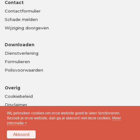
Contact
Contactformulier
Schade melden
Wijziging doorgeven
Downloaden
Dienstverlening
Formulieren
Polisvoorwaarden
Overig
Cookiebeleid
Disclaimer
Privacy
Wij gebruiken cookies om onze website goed te laten functioneren.
Bezoek je onze website, dan ga je akkoord met deze cookies.
Meer
informatie >
Akkoord