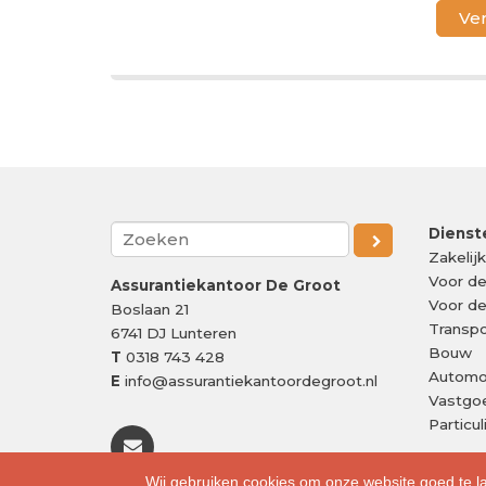
Dienst
Zakelij
Voor d
Assurantiekantoor De Groot
Voor d
Boslaan 21
Transpo
6741 DJ
Lunteren
Bouw
T
0318 743 428
Automo
E
info@assurantiekantoordegroot.nl
Vastgo
Particu
Wij gebruiken cookies om onze website goed te l