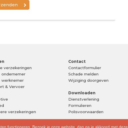
en
Contact
ke verzekeringen
Contactformulier
e ondernemer
Schade melden
e werknemer
Wijziging doorgeven
rt & Vervoer
Downloaden
tive
Dienstverlening
ed
Formulieren
liere verzekeringen
Polisvoorwaarden
aten functioneren. Bezoek je onze website, dan ga je akkoord met deze