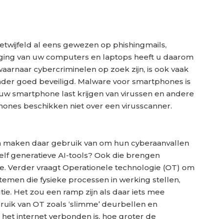
etwijfeld al eens gewezen op phishingmails,
ging van uw computers en laptops heeft u daarom
aarnaar cybercriminelen op zoek zijn, is ook vaak
nder goed beveiligd. Malware voor smartphones is
w smartphone last krijgen van virussen en andere
ones beschikken niet over een virusscanner.
len maken daar gebruik van om hun cyberaanvallen
zelf generatieve AI-tools? Ook die brengen
mee. Verder vraagt Operationele technologie (OT) om
ystemen die fysieke processen in werking stellen,
ie. Het zou een ramp zijn als daar iets mee
ruik van OT zoals ‘slimme’ deurbellen en
et internet verbonden is, hoe groter de