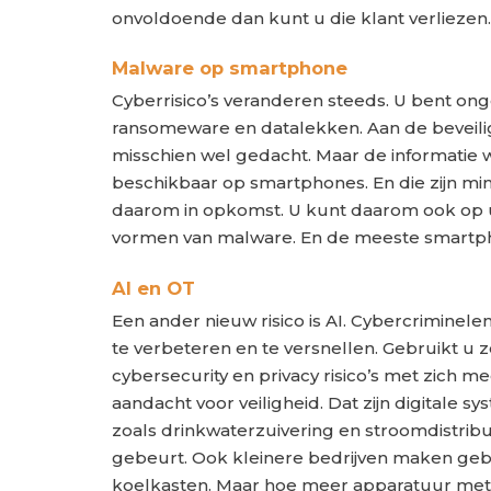
onvoldoende dan kunt u die klant verliezen.
Malware op smartphone
Cyberrisico’s veranderen steeds. U bent ong
ransomeware en datalekken. Aan de beveili
misschien wel gedacht. Maar de informatie w
beschikbaar op smartphones. En die zijn mi
daarom in opkomst. U kunt daarom ook op u
vormen van malware. En de meeste smartph
AI en OT
Een ander nieuw risico is AI. Cybercrimine
te verbeteren en te versnellen. Gebruikt u 
cybersecurity en privacy risico’s met zich 
aandacht voor veiligheid. Dat zijn digitale s
zoals drinkwaterzuivering en stroomdistribut
gebeurt. Ook kleinere bedrijven maken geb
koelkasten. Maar hoe meer apparatuur met h