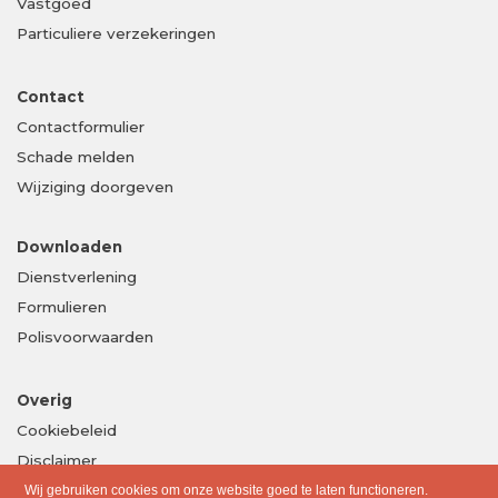
Vastgoed
Particuliere verzekeringen
Contact
Contactformulier
Schade melden
Wijziging doorgeven
Downloaden
Dienstverlening
Formulieren
Polisvoorwaarden
Overig
Cookiebeleid
Disclaimer
Privacy
Wij gebruiken cookies om onze website goed te laten functioneren.