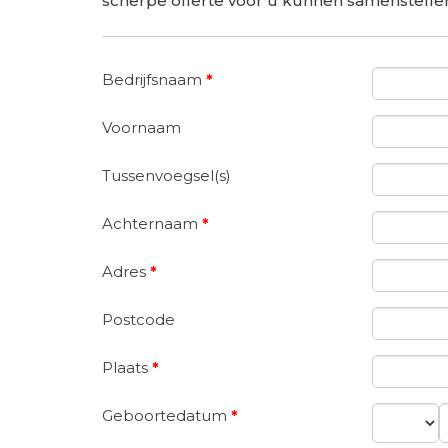
scherpe offerte voor u kunnen samenstelle
Bedrijfsnaam
*
Voornaam
Tussenvoegsel(s)
Achternaam
*
Adres
*
Postcode
Plaats
*
Geboortedatum
*
Dag