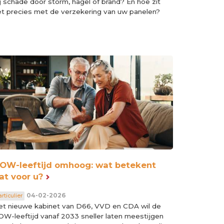
j schade door storm, hagel of brand? En hoe zit
et precies met de verzekering van uw panelen?
OW-leeftijd omhoog: wat betekent
at voor u?
04-02-2026
rticulier
et nieuwe kabinet van D66, VVD en CDA wil de
OW-leeftijd vanaf 2033 sneller laten meestijgen