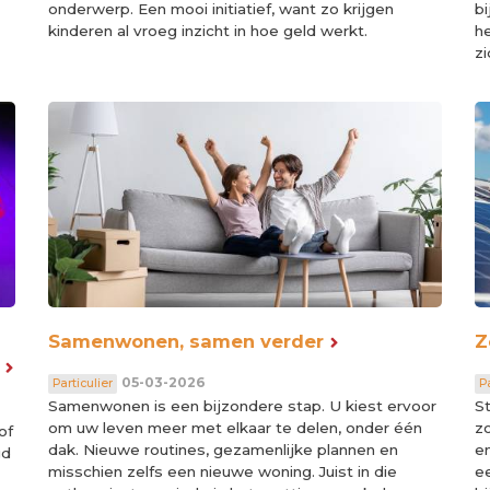
onderwerp. Een mooi initiatief, want zo krijgen
bi
kinderen al vroeg inzicht in hoe geld werkt.
h
zi
Samenwonen, samen verder
Z
05-03-2026
Particulier
Pa
Samenwonen is een bijzondere stap. U kiest ervoor
S
om uw leven meer met elkaar te delen, onder één
z
of
dak. Nieuwe routines, gezamenlijke plannen en
e
gd
misschien zelfs een nieuwe woning. Juist in die
e