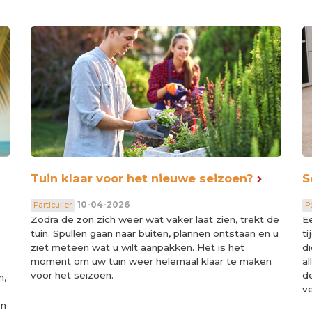
Tuin klaar voor het nieuwe seizoen?
S
10-04-2026
Particulier
Pa
Zodra de zon zich weer wat vaker laat zien, trekt de
Ee
tuin. Spullen gaan naar buiten, plannen ontstaan en u
t
ziet meteen wat u wilt aanpakken. Het is het
di
moment om uw tuin weer helemaal klaar te maken
al
voor het seizoen.
d
n,
v
en