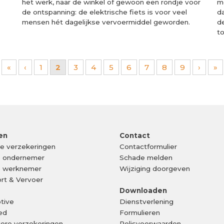
het werk, naar de winkel of gewoon een rondje voor
m
de ontspanning: de elektrische fiets is voor veel
d
mensen hét dagelijkse vervoermiddel geworden.
d
t
«
‹
1
2
3
4
5
6
7
8
9
›
»
en
Contact
ke verzekeringen
Contactformulier
e ondernemer
Schade melden
e werknemer
Wijziging doorgeven
rt & Vervoer
Downloaden
tive
Dienstverlening
ed
Formulieren
liere verzekeringen
Polisvoorwaarden