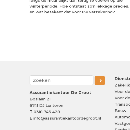
langs de muur blijkt dan terug te voeren op die
winterperiode. Hoe ontstaat zo’n lekkage precies,
en wat betekent dat voor uw verzekering?
Pagina's
Dienst
Zakelij
Voor d
Assurantiekantoor De Groot
Voor d
Boslaan 21
Transpo
6741 DJ
Lunteren
Bouw
T
0318 743 428
Automo
E
info@assurantiekantoordegroot.nl
Vastgo
Particu