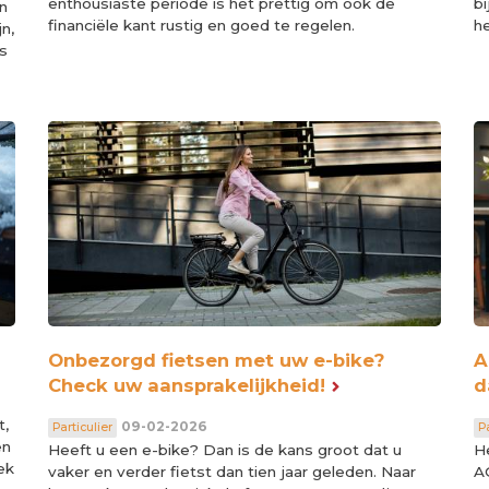
enthousiaste periode is het prettig om ook de
bi
n
financiële kant rustig en goed te regelen.
h
n,
s
Onbezorgd fietsen met uw e-bike?
A
Check uw aansprakelijkheid!
d
t,
09-02-2026
Particulier
Pa
en
Heeft u een e-bike? Dan is de kans groot dat u
H
ek
vaker en verder fietst dan tien jaar geleden. Naar
A