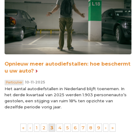
Opnieuw meer autodiefstallen: hoe beschermt
u uw auto?
10-11-2025
Particulier
Het aantal autodiefstallen in Nederland blijft toenemen. In
het derde kwartaal van 2025 werden 1.903 personenauto’s
gestolen, een stijging van ruim 18% ten opzichte van
dezelfde periode vorig jaar.
Pagina's
«
‹
1
2
3
4
5
6
7
8
9
›
»