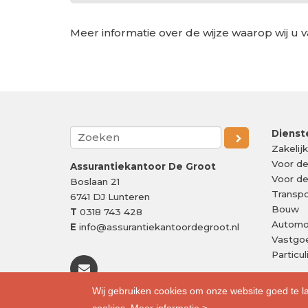
Meer informatie over de wijze waarop wij u v
Dienst
Zakelij
Voor d
Assurantiekantoor De Groot
Voor d
Boslaan 21
Transpo
6741 DJ
Lunteren
Bouw
T
0318 743 428
Automo
E
info@assurantiekantoordegroot.nl
Vastgo
Particu
Wij gebruiken cookies om onze website goed te l