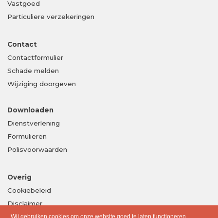
Vastgoed
Particuliere verzekeringen
Contact
Contactformulier
Schade melden
Wijziging doorgeven
Downloaden
Dienstverlening
Formulieren
Polisvoorwaarden
Overig
Cookiebeleid
Disclaimer
Privacy
Wij gebruiken cookies om onze website goed te laten functioneren.