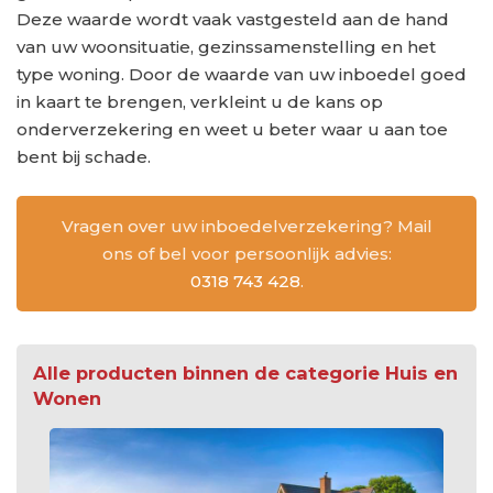
Deze waarde wordt vaak vastgesteld aan de hand
van uw woonsituatie, gezinssamenstelling en het
type woning. Door de waarde van uw inboedel goed
in kaart te brengen, verkleint u de kans op
onderverzekering en weet u beter waar u aan toe
bent bij schade.
Vragen over uw inboedelverzekering? Mail
ons of bel voor persoonlijk advies:
0318 743 428
.
Alle producten binnen de categorie Huis en
Wonen