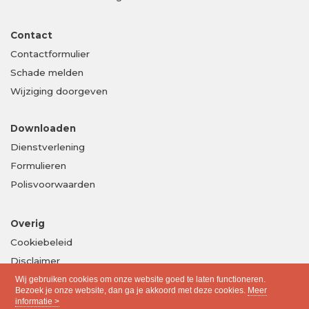
Contact
Contactformulier
Schade melden
Wijziging doorgeven
Downloaden
Dienstverlening
Formulieren
Polisvoorwaarden
Overig
Cookiebeleid
Disclaimer
Privacy
Wij gebruiken cookies om onze website goed te laten functioneren.
Bezoek je onze website, dan ga je akkoord met deze cookies.
Meer
informatie >